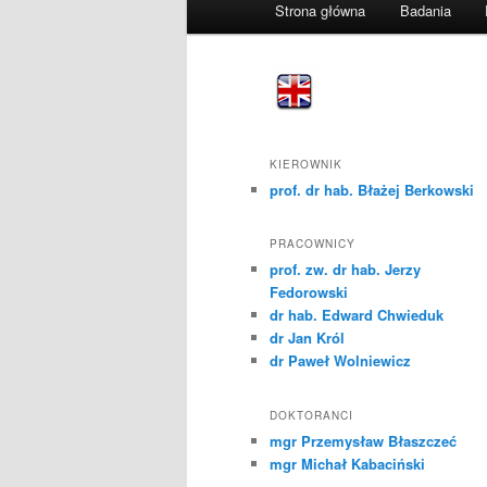
Strona główna
Badania
Przeskocz
menu
do
tekstu
KIEROWNIK
prof. dr hab. Błażej Berkowski
PRACOWNICY
prof. zw. dr hab. Jerzy
Fedorowski
dr hab. Edward Chwieduk
dr Jan Król
dr Paweł Wolniewicz
DOKTORANCI
mgr Przemysław Błaszczeć
mgr Michał Kabaciński