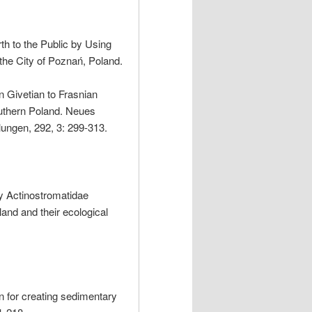
rth to the Public by Using
the City of Poznań, Poland.
n Givetian to Frasnian
uthern Poland. Neues
ungen, 292, 3: 299-313.
ly Actinostromatidae
and and their ecological
n for creating sedimentary