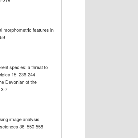
1-218
nal morphometric features in
959
ent species: a threat to
elgica 15: 236-244
the Devonian of the
 3-7
sing image analysis
osciences 36: 550-558