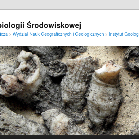
iologii Środowiskowej
icza
>
Wydział Nauk Geograficznych i Geologicznych
>
Instytut Geologi