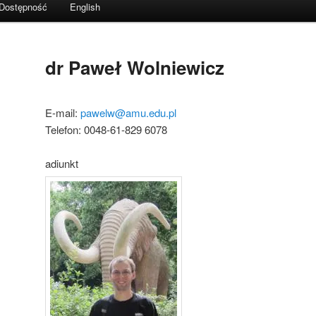
Dostępność
English
dr Paweł Wolniewicz
E-mail:
pawelw@amu.edu.pl
Telefon: 0048-61-829 6078
adiunkt